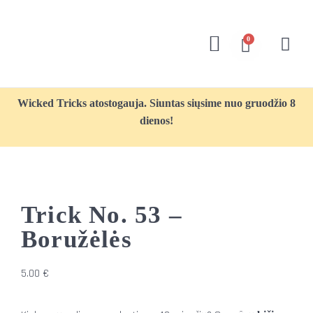
0
Wicked Tricks atostogauja. Siuntas siųsime nuo gruodžio 8
dienos!
Trick No. 53 –
Boružėlės
5.00
€