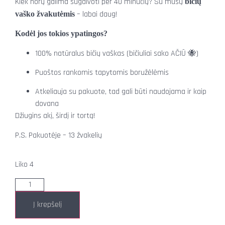
Kiek norų galima sugalvoti per 40 minučių? Su mūsų
bičių
– labai daug!
vaško žvakutėmis
Kodėl jos tokios ypatingos?
100% natūralus bičių vaškas (bičiuliai sako AČIŪ 🐝)
Puoštos rankomis tapytomis boružėlėmis
Atkeliauja su pakuote, tad gali būti naudojama ir kaip
dovana
Džiugins akį, širdį ir tortą!
P.S. Pakuotėje – 13 žvakelių
Liko 4
Į krepšelį