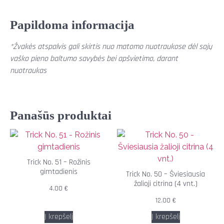
Papildoma informacija
*Žvakės atspalvis gali skirtis nuo matomo nuotraukose dėl sojų
vaško pieno baltumo savybės bei apšvietimo, darant
nuotraukas
Panašūs produktai
Trick No. 51 – Rožinis
gimtadienis
Trick No. 50 – Šviesiausia
žalioji citrina (4 vnt.)
4.00
€
12.00
€
Į krepšelį
Į krepšelį