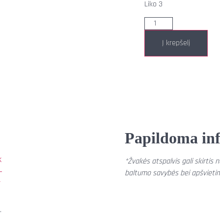
Liko 3
Į krepšelį
Papildoma in
*Žvakės atspalvis gali skirti
baltumo savybės bei apšvieti
.