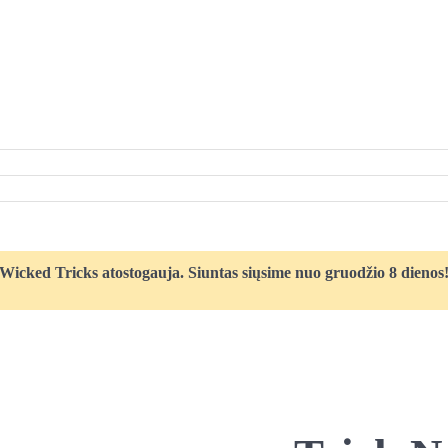
Wicked Tricks atostogauja. Siuntas siųsime nuo gruodžio 8 dienos