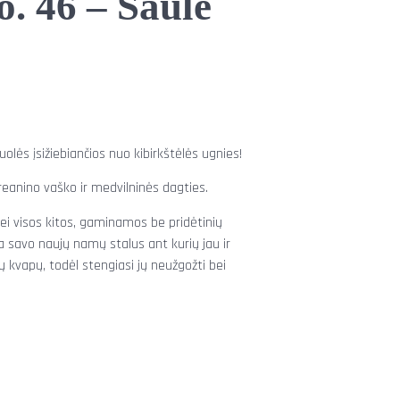
o. 46 – Saulė
olės įsižiebiančios nuo kibirkštėlės ugnies!
reanino vaško ir medvilninės dagties.
nei visos kitos, gaminamos be pridėtinių
a savo naujų namų stalus ant kurių jau ir
 kvapų, todėl stengiasi jų neužgožti bei