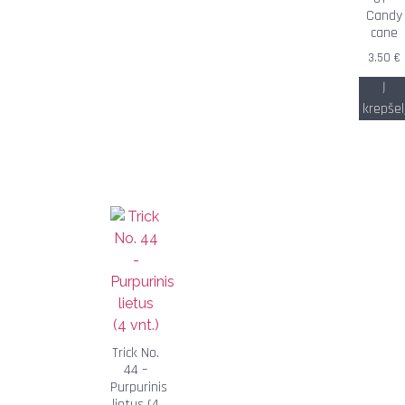
Candy
cane
3.50
€
Į
krepšel
Trick No.
44 –
Purpurinis
lietus (4