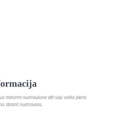
formacija
s nuo matomo nuotraukose dėl sojų vaško pieno
mo, darant nuotraukas.