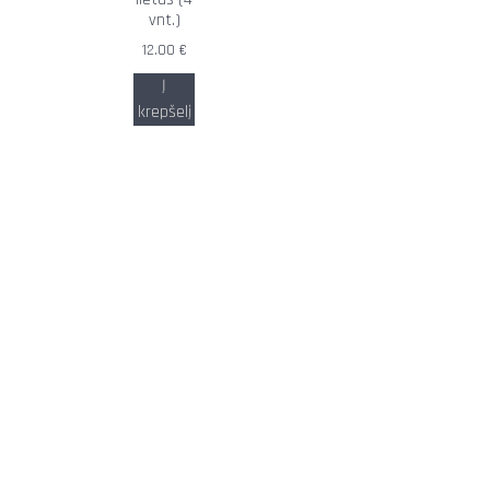
vnt.)
12.00
€
Į
krepšelį