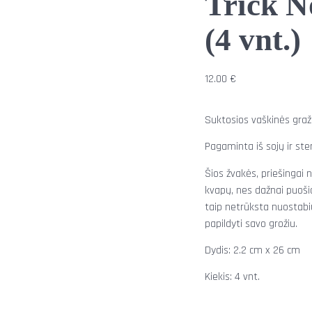
Trick N
(4 vnt.)
12.00
€
Suktosios vaškinės gražu
Pagaminta iš sojų ir ste
Šios žvakės, priešingai 
kvapų, nes dažnai puoši
taip netrūksta nuostabių
papildyti savo grožiu.
Dydis: 2.2 cm x 26 cm
Kiekis: 4 vnt.