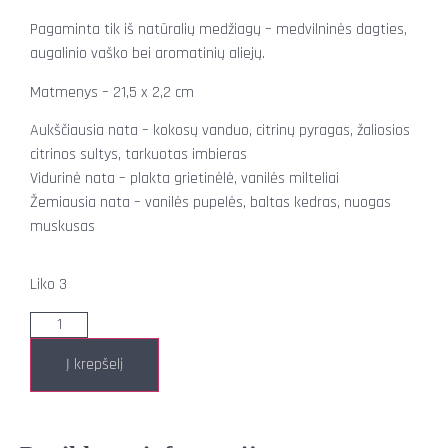
Pagaminta tik iš natūralių medžiagų – medvilninės dagties,
augalinio vaško bei aromatinių aliejų.
Matmenys – 21,5 x 2,2 cm
Aukščiausia nata – kokosų vanduo, citrinų pyragas, žaliosios
citrinos sultys, tarkuotas imbieras
Vidurinė nata – plakta grietinėlė, vanilės milteliai
Žemiausia nata – vanilės pupelės, baltas kedras, nuogas
muskusas
Liko 3
Į krepšelį