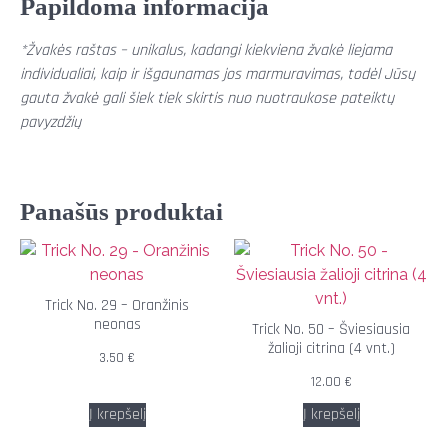
Papildoma informacija
*Žvakės raštas – unikalus, kadangi kiekviena žvakė liejama
individualiai, kaip ir išgaunamas jos marmuravimas, todėl Jūsų
gauta žvakė gali šiek tiek skirtis nuo nuotraukose pateiktų
pavyzdžių
Panašūs produktai
Trick No. 29 – Oranžinis
neonas
Trick No. 50 – Šviesiausia
žalioji citrina (4 vnt.)
3.50
€
12.00
€
Į krepšelį
Į krepšelį