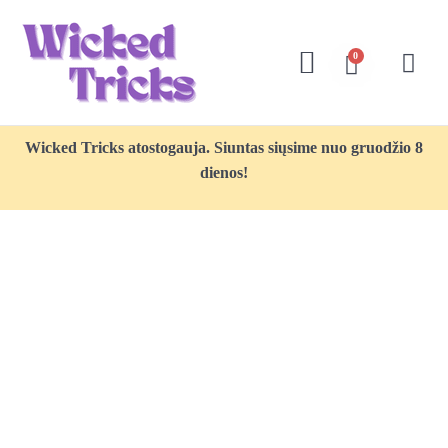
0
Wicked Tricks atostogauja. Siuntas siųsime nuo gruodžio 8
dienos!