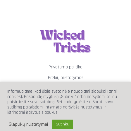
Privatumo politika
Prekių pristatymas
Prekių grąžinimas
Informuojame, kad šioje svetainėje naudojami slapukai (angl.
cookies). Paspaudę mygtuką „Sutinku“ arba naršydami toliau
patvirtinsite savo sutikimą. Bet kada galėsite atšaukti savo
sutikimą pakeisdami interneto naršyklės nustatymus ir
ištrindami įrašytus slapukus.
info@wickedtricks.lt
Slapukų nustatymai
Sutinku