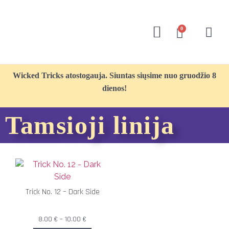
0
Wicked Tricks atostogauja. Siuntas siųsime nuo gruodžio 8
dienos!
Tamsioji linija
Trick No. 12 – Dark Side
8.00
€
–
10.00
€