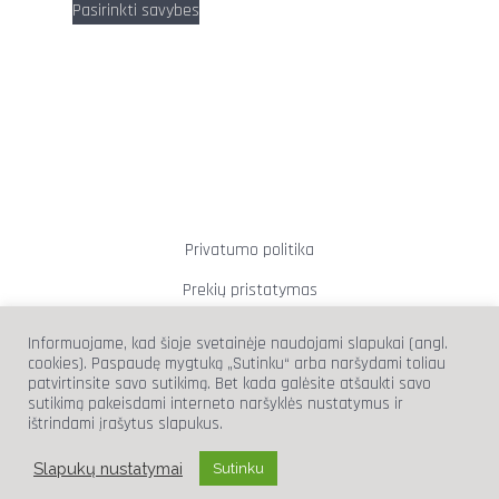
Pasirinkti savybes
Privatumo politika
Prekių pristatymas
Prekių grąžinimas
Informuojame, kad šioje svetainėje naudojami slapukai (angl.
cookies). Paspaudę mygtuką „Sutinku“ arba naršydami toliau
patvirtinsite savo sutikimą. Bet kada galėsite atšaukti savo
sutikimą pakeisdami interneto naršyklės nustatymus ir
ištrindami įrašytus slapukus.
info@wickedtricks.lt
Slapukų nustatymai
Sutinku