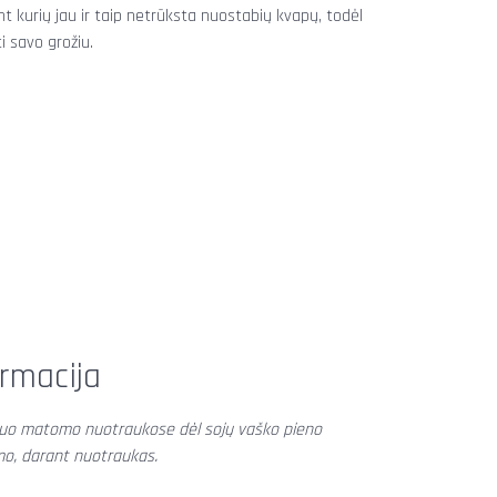
 kurių jau ir taip netrūksta nuostabių kvapų, todėl
i savo grožiu.
rmacija
s nuo matomo nuotraukose dėl sojų vaško pieno
mo, darant nuotraukas.