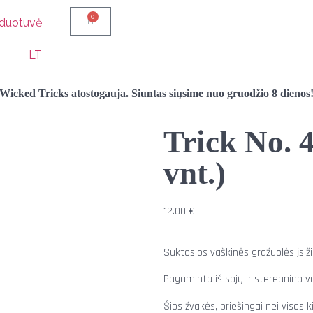
0
duotuvė
i
LT
Wicked Tricks atostogauja. Siuntas siųsime nuo gruodžio 8 dienos
Trick No. 4
vnt.)
12.00
€
Suktosios vaškinės gražuolės įsiži
Pagaminta iš sojų ir stereanino v
Šios žvakės, priešingai nei visos