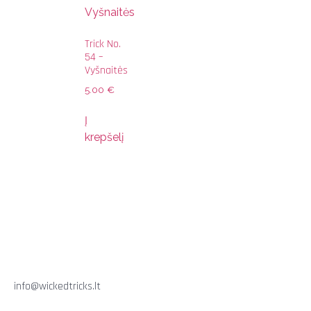
Trick No.
54 –
Vyšnaitės
5.00
€
Į
krepšelį
info@wickedtricks.lt