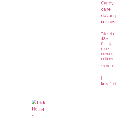
Trick No.
43 –
Candy
cane
dovanų
rinkinys
10.00
€
Į
krepšelį