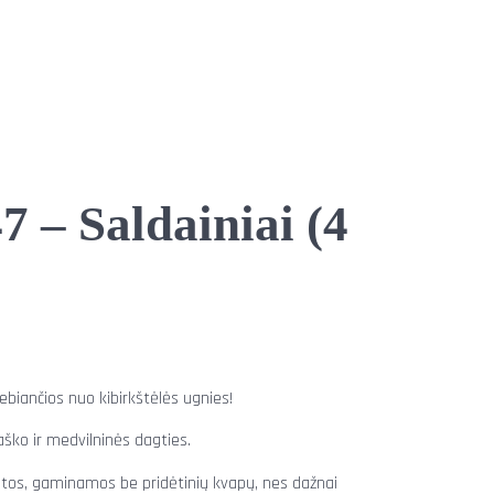
!
7 – Saldainiai (4
ebiančios nuo kibirkštėlės ugnies!
aško ir medvilninės dagties.
 kitos, gaminamos be pridėtinių kvapų, nes dažnai