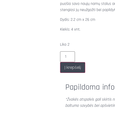
puošia savo naujų namų stalus ant
stengiasi jų neužgožti bei papildyt
Dydis: 2.2 cm x 26 cm
Kiekis: 4 vnt.
Liko 2
Į krepšelį
Papildoma info
*Žvakės atspalvis gali skirti
baltumo savybės bei apšvieti