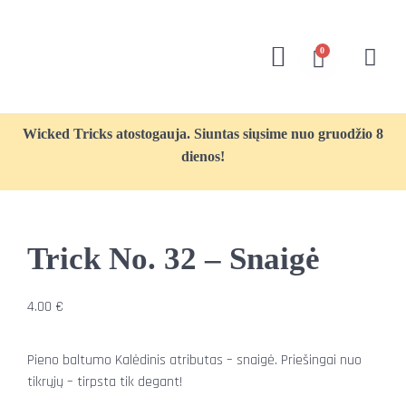
0
Wicked Tricks atostogauja. Siuntas siųsime nuo gruodžio 8
dienos!
Trick No. 32 – Snaigė
4.00
€
Pieno baltumo Kalėdinis atributas – snaigė. Priešingai nuo
tikrųjų – tirpsta tik degant!