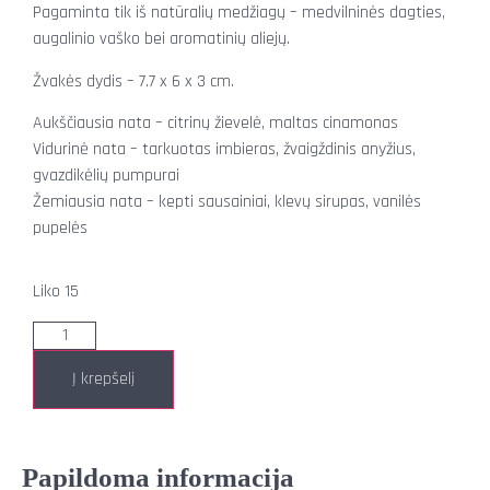
Pagaminta tik iš natūralių medžiagų – medvilninės dagties,
augalinio vaško bei aromatinių aliejų.
Žvakės dydis – 7.7 x 6 x 3 cm.
Aukščiausia nata – citrinų žievelė, maltas cinamonas
Vidurinė nata – tarkuotas imbieras, žvaigždinis anyžius,
gvazdikėlių pumpurai
Žemiausia nata – kepti sausainiai, klevų sirupas, vanilės
pupelės
Liko 15
Į krepšelį
Papildoma informacija