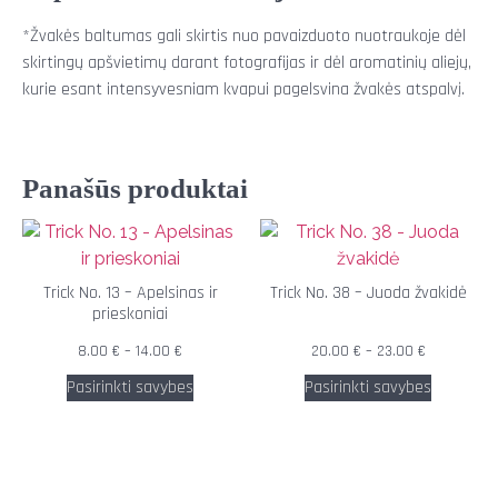
*Žvakės baltumas gali skirtis nuo pavaizduoto nuotraukoje dėl
skirtingų apšvietimų darant fotografijas ir dėl aromatinių aliejų,
kurie esant intensyvesniam kvapui pagelsvina žvakės atspalvį.
Panašūs produktai
Trick No. 13 – Apelsinas ir
Trick No. 38 – Juoda žvakidė
prieskoniai
8.00
€
–
14.00
€
20.00
€
–
23.00
€
Pasirinkti savybes
Pasirinkti savybes