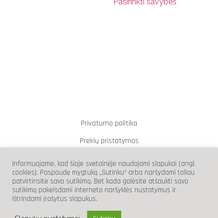
Pasirinkti savybes
Privatumo politika
Prekių pristatymas
Prekių grąžinimas
Informuojame, kad šioje svetainėje naudojami slapukai (angl.
cookies). Paspaudę mygtuką „Sutinku“ arba naršydami toliau
patvirtinsite savo sutikimą. Bet kada galėsite atšaukti savo
sutikimą pakeisdami interneto naršyklės nustatymus ir
ištrindami įrašytus slapukus.
info@wickedtricks.lt