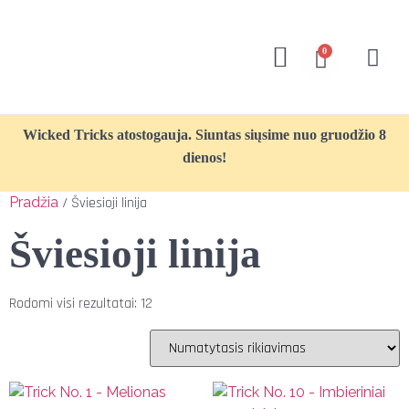
0
Wicked Tricks atostogauja. Siuntas siųsime nuo gruodžio 8
dienos!
Pradžia
/ Šviesioji linija
Šviesioji linija
Rodomi visi rezultatai: 12